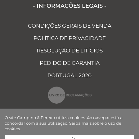
- INFORMAÇÕES LEGAIS -
CONDIÇÕES GERAIS DE VENDA
POLÍTICA DE PRIVACIDADE
RESOLUÇÃO DE LITÍGIOS
PEDIDO DE GARANTIA
PORTUGAL 2020
O site Campino & Pereira utiliza cookies. Ao navegar está a
concordar com a sua utilização.
Saiba mais sobre o uso de
cookies.
CAMPINO E PEREIRA - COMPONENTES ELÉCTRICOS AUTO, LDA ©
TODOS OS DIREITOS RESERVADOS Desenvolvido por
BOMSITE