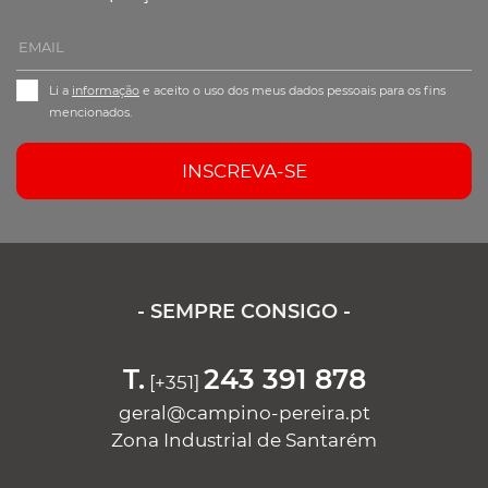
Li a
informação
e aceito o uso dos meus dados pessoais para os fins
mencionados.
INSCREVA-SE
- SEMPRE CONSIGO -
T.
243 391 878
[+351]
geral@campino-pereira.pt
Zona Industrial de Santarém