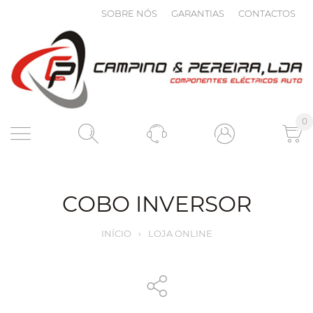
SOBRE NÓS
GARANTIAS
CONTACTOS
0
COBO INVERSOR
INÍCIO
›
LOJA ONLINE