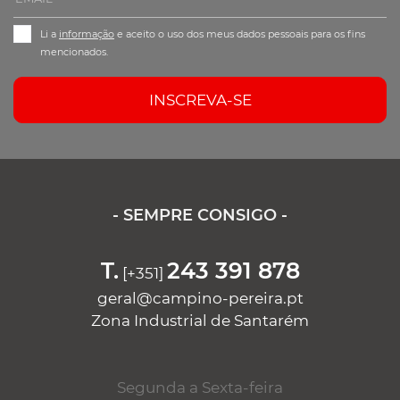
Li a
informação
e aceito o uso dos meus dados pessoais para os fins
mencionados.
INSCREVA-SE
- SEMPRE CONSIGO -
T.
243 391 878
[+351]
geral@campino-pereira.pt
Zona Industrial de Santarém
Segunda a Sexta-feira