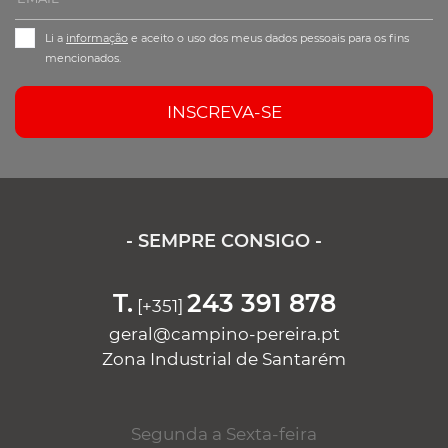
Li a
informação
e aceito o uso dos meus dados pessoais para os fins
mencionados.
INSCREVA-SE
- SEMPRE CONSIGO -
T.
243 391 878
[+351]
geral@campino-pereira.pt
Zona Industrial de Santarém
Segunda a Sexta-feira