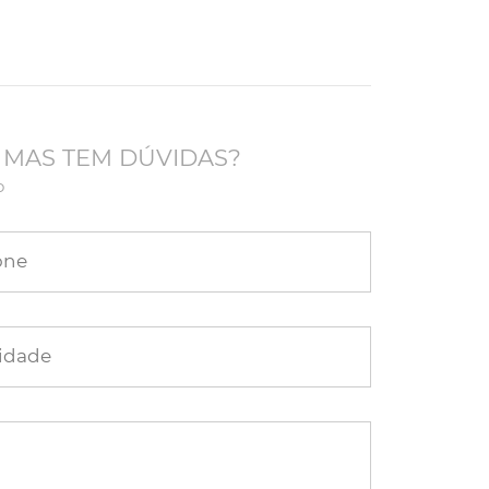
 MAS TEM DÚVIDAS?
o
one
idade