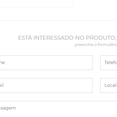
ESTÁ INTERESSADO NO PRODUTO,
preencha o formulári
me
Telef
il
Local
nsagem