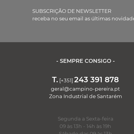
SUBSCRIÇÃO DE NEWSLETTER
receba no seu email as últimas novidad
- SEMPRE CONSIGO -
T.
243 391 878
[+351]
geral@campino-pereira.pt
Zona Industrial de Santarém
Segunda a Sexta-feira
09 às 13h - 14h às 19h
Sábado das 09 às 13h