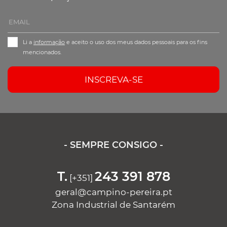
Li a
informação
e aceito o uso dos meus dados pessoais para os fins
mencionados.
INSCREVA-SE
- SEMPRE CONSIGO -
T.
243 391 878
[+351]
geral@campino-pereira.pt
Zona Industrial de Santarém