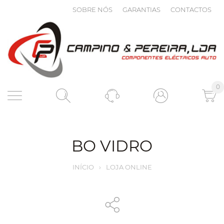
SOBRE NÓS
GARANTIAS
CONTACTOS
0
BO VIDRO
INÍCIO
›
LOJA ONLINE