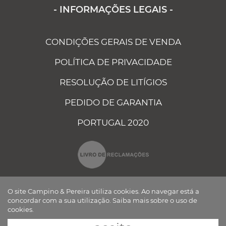
- INFORMAÇÕES LEGAIS -
CONDIÇÕES GERAIS DE VENDA
POLÍTICA DE PRIVACIDADE
RESOLUÇÃO DE LITÍGIOS
PEDIDO DE GARANTIA
PORTUGAL 2020
O site Campino & Pereira utiliza cookies. Ao navegar está a
concordar com a sua utilização.
Saiba mais sobre o uso de
cookies.
CAMPINO E PEREIRA - COMPONENTES ELÉCTRICOS AUTO, LDA ©
TODOS OS DIREITOS RESERVADOS Desenvolvido por
BOMSITE