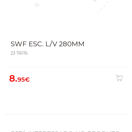
SWF ESC. L/V 280MM
23 116116
8.
95€