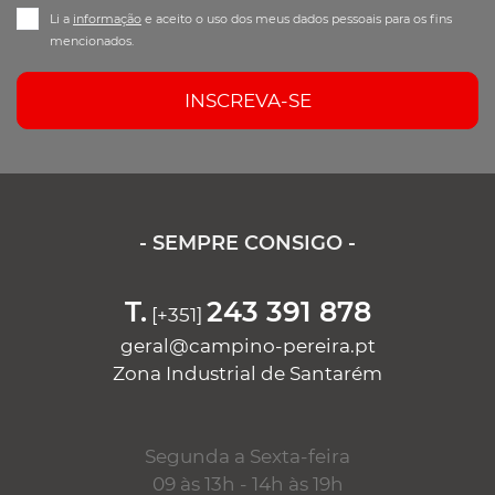
Li a
informação
e aceito o uso dos meus dados pessoais para os fins
mencionados.
INSCREVA-SE
- SEMPRE CONSIGO -
T.
243 391 878
[+351]
geral@campino-pereira.pt
Zona Industrial de Santarém
Segunda a Sexta-feira
09 às 13h - 14h às 19h